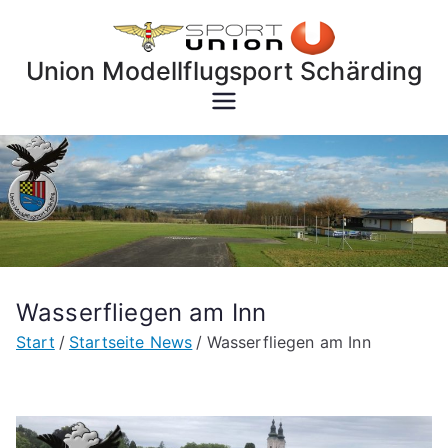
Zum
Inhalt
Union Modellflugsport Schärding
springen
Wasserfliegen am Inn
Start
Startseite News
Wasserfliegen am Inn