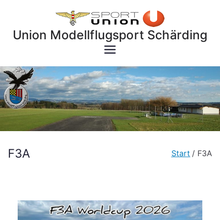
Zum
Inhalt
Union Modellflugsport Schärding
springen
F3A
Start
F3A