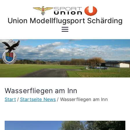
Zum
Inhalt
Union Modellflugsport Schärding
springen
Wasserfliegen am Inn
Start
Startseite News
Wasserfliegen am Inn