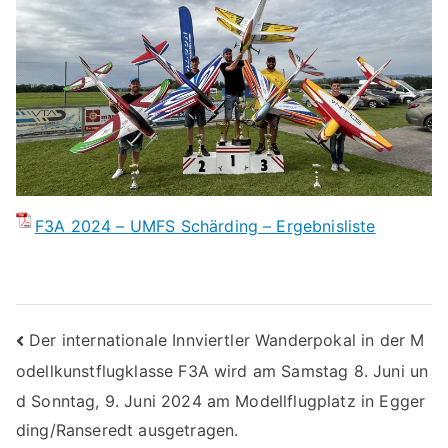
F3A 2024 – UMFS Schärding – Ergebnisliste
Beitragsnavigation
Der internationale Innviertler Wanderpokal in der M
odellkunstflugklasse F3A wird am Samstag 8. Juni un
d Sonntag, 9. Juni 2024 am Modellflugplatz in Egger
ding/Ranseredt ausgetragen.