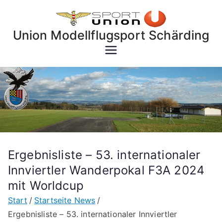
Zum
Inhalt
Union Modellflugsport Schärding
springen
Ergebnisliste – 53. internationaler
Innviertler Wanderpokal F3A 2024
mit Worldcup
Start
Startseite News
Ergebnisliste – 53. internationaler Innviertler