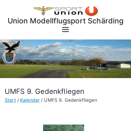
Zum
Inhalt
Union Modellflugsport Schärding
springen
UMFS 9. Gedenkfliegen
Start
Kalender
UMFS 9. Gedenkfliegen